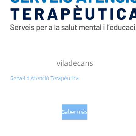
viladecans
Servei d'Atenció Terapèutica
Saber más