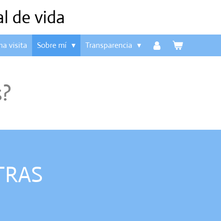
al de vida
na visita
Sobre mí
Transparencia
s?
TRAS