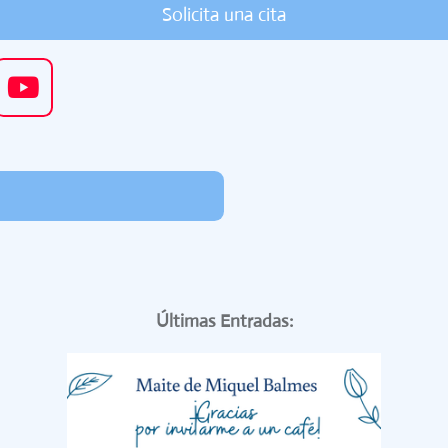
Solicita una cita
Y
o
u
T
u
b
e
Últimas Entradas: