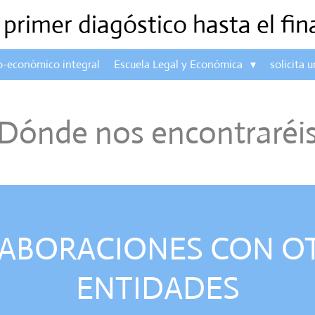
primer diagóstico hasta el fin
co-económico integral
Escuela Legal y Económica
solicita u
Dónde nos encontraréi
ABORACIONES CON O
ENTIDADES