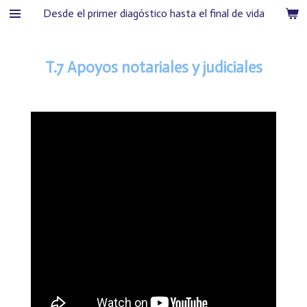
Desde el primer diagóstico hasta el final de vida
Ir
al
contenido
T.7 Apoyos notariales y judiciales
principal