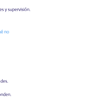
s y supervisión.
ué no
ades.
onden.