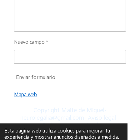
Nuevo campo *
Enviar formulario
Mapa web
Copyright Maite de Miquel-
neurolegalia@gmail.com-
Aviso legal -
Política de privacidad
Esta página web utiliza cookies para mejorar tu
2025
www.neurolegalia.org
experiencia y mostrar anuncios diseñados a medida.