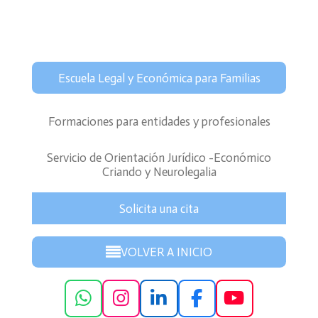
Escuela Legal y Económica para Familias
Formaciones para entidades y profesionales
Servicio de Orientación Jurídico -Económico
Criando y Neurolegalia
Solicita una cita
VOLVER A INICIO
W
I
L
F
Y