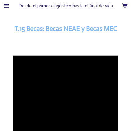
Desde el primer diagóstico hasta el final de vida
Ir
al
contenido
T.15 Becas: Becas NEAE y Becas MEC
principal