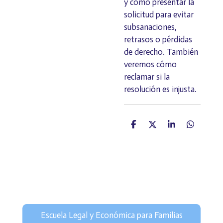
y cómo presentar la
solicitud para evitar
subsanaciones,
retrasos o pérdidas
de derecho. También
veremos cómo
reclamar si la
resolución es injusta.
C
C
C
C
o
o
o
o
m
m
m
m
p
p
p
p
a
a
a
a
r
r
r
r
t
t
t
t
i
i
i
i
r
r
r
r
Escuela Legal y Económica para Familias