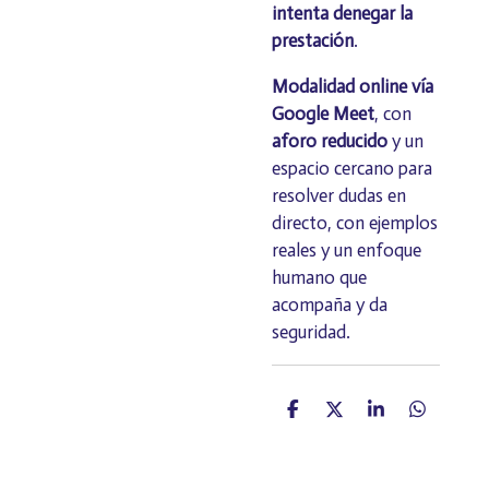
intenta denegar la
prestación
.
Modalidad online vía
Google Meet
, con
aforo reducido
y un
espacio cercano para
resolver dudas en
directo, con ejemplos
reales y un enfoque
humano que
acompaña y da
seguridad.
C
C
C
C
o
o
o
o
m
m
m
m
p
p
p
p