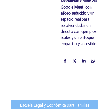
Modalidad online vía
Google Meet
, con
aforo reducido
y un
espacio real para
resolver dudas en
directo con ejemplos
reales y un enfoque
empático y accesible.
C
C
C
C
o
o
o
o
m
m
m
m
p
p
p
p
a
a
a
a
r
r
r
r
t
t
t
t
i
i
i
i
r
r
r
r
Escuela Legal y Económica para Familias